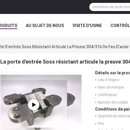
RODUITS
AU SUJET DE NOUS
VISITE D'USINE
CONTRÔLE
te D'entrée Soss Résistant Articule La Preuve 304/316 De Feu D'acier
La porte d'entrée Soss résistant articule la preuve 30
Détails sur le prod
Lieu d'origine:
Nom de marque:
Certification:
Numéro de modèle:
Conditions de pai
Quantité de comma
Prix: