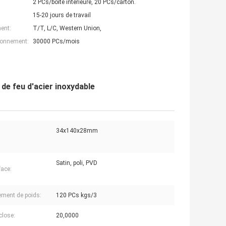
2 PCs/boîte intérieure, 20 PCs/carton.
15-20 jours de travail
ent:
T/T, L/C, Western Union,
ionnement:
30000 PCs/mois
 de feu d'acier inoxydable
34x140x28mm
Satin, poli, PVD
face:
ment de poids:
120 PCs kgs/3
lose:
20,0000