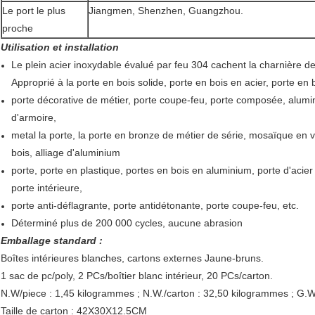
Le port le plus
Jiangmen, Shenzhen, Guangzhou.
proche
Utilisation et installation
Le plein acier inoxydable évalué par feu 304 cachent la charnière de 
Approprié à la porte en bois solide, porte en bois en acier, porte en b
porte décorative de métier, porte coupe-feu, porte composée, alumini
d'armoire,
metal la porte, la porte en bronze de métier de série, mosaïque en v
bois, alliage d'aluminium
porte, porte en plastique, portes en bois en aluminium, porte d'acier
porte intérieure,
porte anti-déflagrante, porte antidétonante, porte coupe-feu, etc.
Déterminé plus de 200 000 cycles, aucune abrasion
Emballage standard :
Boîtes intérieures blanches, cartons externes Jaune-bruns.
1 sac de pc/poly, 2 PCs/boîtier blanc intérieur, 20 PCs/carton.
N.W/piece : 1,45 kilogrammes ; N.W./carton : 32,50 kilogrammes ; G.W
Taille de carton : 42X30X12.5CM