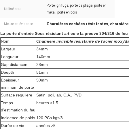
Porte ignifuge, porte de pliage, porte en
Utilisé pour:
métal, porte en bois
Charnières cachées résistantes
charnière
Mettre en évidence:
,
La porte d'entrée Soss résistant articule la preuve 304/316 de feu
Nom
Charnière invisible résistante de l'acier inoxy
Largeur
34mm
Longueur
140mm
Gap distancent
28mm
Deepth
51mm
Épaisseur
50mm
minimum de porte
Surface régulière
Satin, poli, ab, C.A., PVD.
Temps
heures >1.5
d'estimation du feu
Incidence de poids
120 PCs kgs/3
Durée de vie
années >5