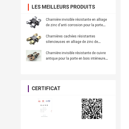
LES MEILLEURS PRODUITS
Charnière invisible résistante en alliage
de zinc d'anti corrosion pour la porte
d'entrée de porte de villa
Charnières cachées résistantes
silencieuses en alliage de zinc de
moulage pour la porte en bois intérieure
légère
Charnière invisible résistante de cuivre
antique pour la porte en bois intérieure
épaisse de 30mm
CERTIFICAT