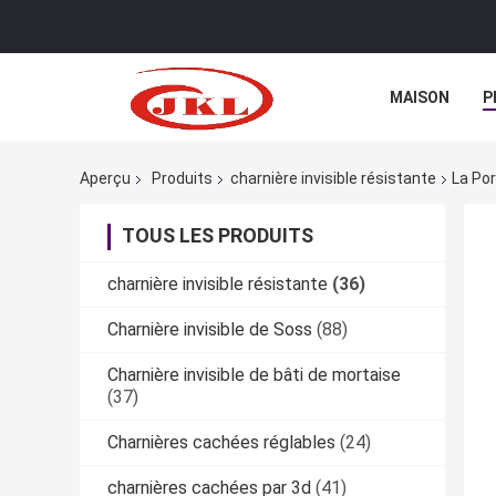
MAISON
P
Aperçu
Produits
charnière invisible résistante
La Por
TOUS LES PRODUITS
charnière invisible résistante
(36)
Charnière invisible de Soss
(88)
Charnière invisible de bâti de mortaise
(37)
Charnières cachées réglables
(24)
charnières cachées par 3d
(41)