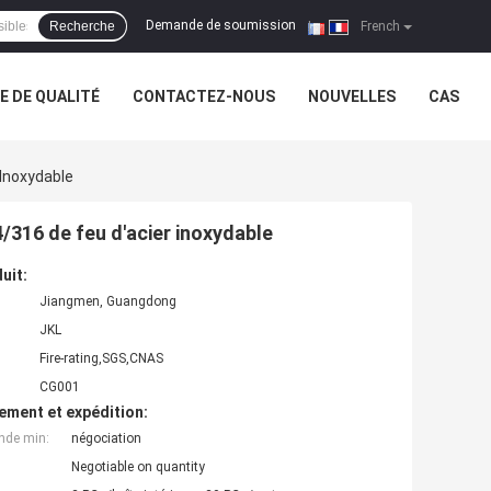
Demande de soumission
Recherche
|
French
 DE QUALITÉ
CONTACTEZ-NOUS
NOUVELLES
CAS
 Inoxydable
4/316 de feu d'acier inoxydable
uit:
Jiangmen, Guangdong
JKL
Fire-rating,SGS,CNAS
CG001
ement et expédition:
nde min:
négociation
Negotiable on quantity