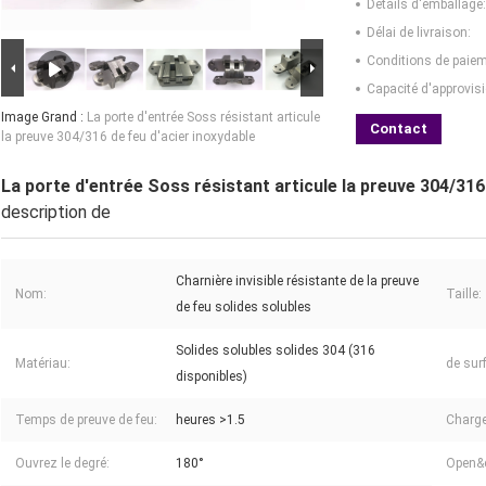
Détails d'emballage:
Délai de livraison:
Conditions de paiem
Capacité d'approvis
Image Grand :
La porte d'entrée Soss résistant articule
Contact
la preuve 304/316 de feu d'acier inoxydable
La porte d'entrée Soss résistant articule la preuve 304/316
description de
Charnière invisible résistante de la preuve
Nom:
Taille:
de feu solides solubles
Solides solubles solides 304 (316
Matériau:
de sur
disponibles)
Temps de preuve de feu:
heures >1.5
Charge
Ouvrez le degré:
180°
Open&c