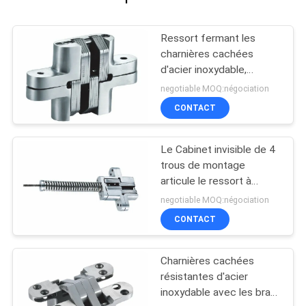
Ressort fermant les
charnières cachées
d'acier inoxydable,
charnières invisibles pour
negotiable MOQ:négociation
les portes intérieures
CONTACT
Le Cabinet invisible de 4
trous de montage
articule le ressort à
fermeture automatique
negotiable MOQ:négociation
d'acier inoxydable
CONTACT
Charnières cachées
résistantes d'acier
inoxydable avec les bras