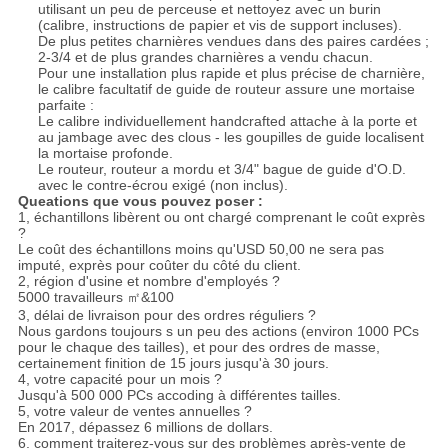
utilisant un peu de perceuse et nettoyez avec un burin
(calibre, instructions de papier et vis de support incluses).
De plus petites charnières vendues dans des paires cardées ;
2-3/4 et de plus grandes charnières a vendu chacun.
Pour une installation plus rapide et plus précise de charnière,
le calibre facultatif de guide de routeur assure une mortaise
parfaite :
Le calibre individuellement handcrafted attache à la porte et
au jambage avec des clous - les goupilles de guide localisent
la mortaise profonde.
Le routeur, routeur a mordu et 3/4" bague de guide d'O.D.
avec le contre-écrou exigé (non inclus).
Queations que vous pouvez poser :
1, échantillons libèrent ou ont chargé comprenant le coût exprès
?
Le coût des échantillons moins qu'USD 50,00 ne sera pas
imputé, exprès pour coûter du côté du client.
2, région d'usine et nombre d'employés ?
5000 travailleurs ㎡&100
3, délai de livraison pour des ordres réguliers ?
Nous gardons toujours s un peu des actions (environ 1000 PCs
pour le chaque des tailles), et pour des ordres de masse,
certainement finition de 15 jours jusqu'à 30 jours.
4, votre capacité pour un mois ?
Jusqu'à 500 000 PCs accoding à différentes tailles.
5, votre valeur de ventes annuelles ?
En 2017, dépassez 6 millions de dollars.
6, comment traiterez-vous sur des problèmes après-vente de