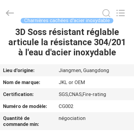
JinKaiLi
Hardware
Products
Co.,Ltd.
All
Charnières cachées d'acier inoxydable
Rights
Reserved.
3D Soss résistant réglable
MAISON
Developed
by
ECER
articule la résistance 304/201
PRODUITS
à l'eau d'acier inoxydable
AU
Lieu d'origine:
Jiangmen, Guangdong
SUJET
Nom de marque:
JKL or OEM
DE
Certification:
SGS,CNAS,Fire-rating
NOUS
Numéro de modèle:
CG002
VISITE
Quantité de
négociation
commande min:
D'USINE