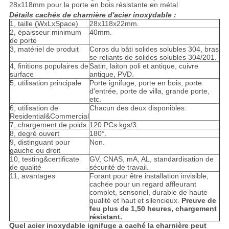
28x118mm pour la porte en bois résistante en métal
Détails cachés de charnière d'acier inoxydable :
1, taille (WxLxSpace)
28x118x22mm.
2, épaisseur minimum
40mm.
de porte
3, matériel de produit
Corps du bâti solides solubles 304, bras
se reliants de solides solubles 304/201.
4, finitions populaires de
Satin, laiton poli et antique, cuivre
surface
antique, PVD.
5, utilisation principale
Porte ignifuge, porte en bois, porte
d'entrée, porte de villa, grande porte,
etc.
6, utilisation de
Chacun des deux disponibles.
Residential&Commercial
7, chargement de poids
120 PCs kgs/3.
8, degré ouvert
180°.
9, distinguant pour
Non.
gauche ou droit
10, testing&certificate
GV, CNAS, mA, AL, standardisation de
de qualité
sécurité de travail.
11, avantages
Forant pour être installation invisible,
cachée pour un regard affleurant
complet, sensoriel, durable de haute
qualité et haut et silencieux.
Preuve de
feu plus de 1,50 heures, chargement
résistant.
Quel acier inoxydable ignifuge a caché la charnière peut