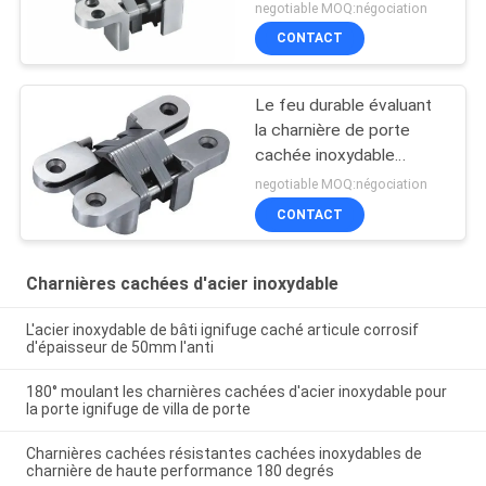
se reliants plus forts
negotiable MOQ:négociation
larges
CONTACT
Le feu durable évaluant
la charnière de porte
cachée inoxydable
19x95mm 180 degrés
negotiable MOQ:négociation
CONTACT
Charnières cachées d'acier inoxydable
L'acier inoxydable de bâti ignifuge caché articule corrosif
d'épaisseur de 50mm l'anti
180° moulant les charnières cachées d'acier inoxydable pour
la porte ignifuge de villa de porte
Charnières cachées résistantes cachées inoxydables de
charnière de haute performance 180 degrés