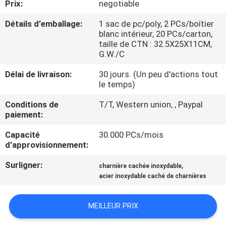
Prix:
negotiable
CONTRÔLE
Détails d'emballage:
1 sac de pc/poly, 2 PCs/boîtier
blanc intérieur, 20 PCs/carton,
DE
taille de CTN : 32.5X25X11CM,
G.W./C
QUALITÉ
Délai de livraison:
30 jours. (Un peu d'actions tout
le temps)
CONTACTEZ-
Conditions de
T/T, Western union, , Paypal
NOUS
paiement:
Capacité
30.000 PCs/mois
NOUVELLES
d'approvisionnement:
Surligner:
,
charnière cachée inoxydable
CAS
acier inoxydable caché de charnières
PLAN
MEILLEUR PRIX
DU