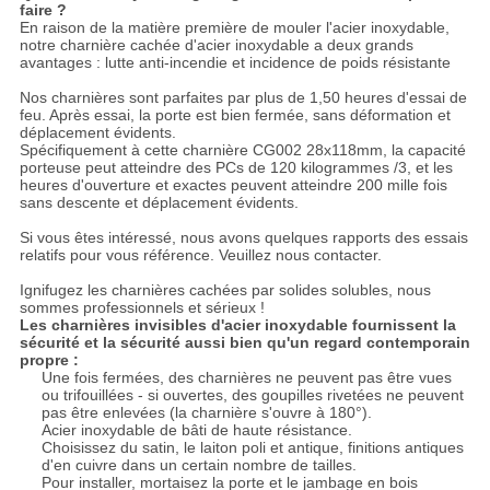
faire ?
En raison de la matière première de mouler l'acier inoxydable,
notre charnière cachée d'acier inoxydable a deux grands
avantages : lutte anti-incendie et incidence de poids résistante
Nos charnières sont parfaites par plus de 1,50 heures d'essai de
feu. Après essai, la porte est bien fermée, sans déformation et
déplacement évidents.
Spécifiquement à cette charnière CG002 28x118mm, la capacité
porteuse peut atteindre des PCs de 120 kilogrammes /3, et les
heures d'ouverture et exactes peuvent atteindre 200 mille fois
sans descente et déplacement évidents.
Si vous êtes intéressé, nous avons quelques rapports des essais
relatifs pour vous référence. Veuillez nous contacter.
Ignifugez les charnières cachées par solides solubles, nous
sommes professionnels et sérieux !
Les charnières invisibles d'acier inoxydable fournissent la
sécurité et la sécurité aussi bien qu'un regard contemporain
propre :
Une fois fermées, des charnières ne peuvent pas être vues
ou trifouillées - si ouvertes, des goupilles rivetées ne peuvent
pas être enlevées (la charnière s'ouvre à 180°).
Acier inoxydable de bâti de haute résistance.
Choisissez du satin, le laiton poli et antique, finitions antiques
d'en cuivre dans un certain nombre de tailles.
Pour installer, mortaisez la porte et le jambage en bois