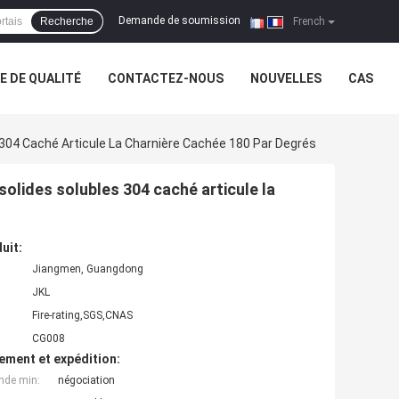
Demande de soumission
Recherche
|
French
 DE QUALITÉ
CONTACTEZ-NOUS
NOUVELLES
CAS
304 Caché Articule La Charnière Cachée 180 Par Degrés
olides solubles 304 caché articule la
uit:
Jiangmen, Guangdong
JKL
Fire-rating,SGS,CNAS
CG008
ement et expédition:
nde min:
négociation