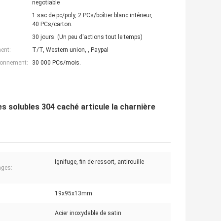
negotiable
1 sac de pc/poly, 2 PCs/boîtier blanc intérieur,
40 PCs/carton.
30 jours. (Un peu d'actions tout le temps)
ent:
T/T, Western union, , Paypal
ionnement:
30 000 PCs/mois.
s solubles 304 caché articule la charnière
Ignifuge, fin de ressort, antirouille
ages:
19x95x13mm
Acier inoxydable de satin