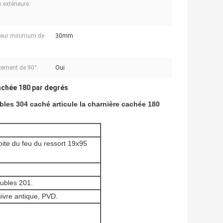
n extérieure:
seur minimum de
30mm
ement de 90°:
Oui
achée 180 par degrés
bles 304 caché articule la charnière cachée 180
roite du feu du ressort 19x95
lubles 201.
cuivre antique, PVD.