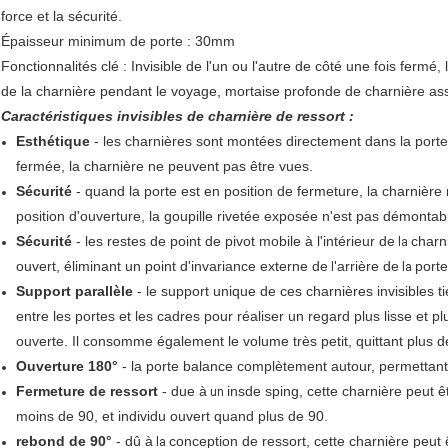
force et la sécurité.
Épaisseur minimum de porte : 30mm
Fonctionnalités clé : Invisible de l'un ou l'autre de côté une fois fermé
de la charnière pendant le voyage, mortaise profonde de charnière assu
Caractéristiques invisibles de charnière de ressort :
Esthétique
- les charnières sont montées directement dans la port
fermée, la charnière ne peuvent pas être vues.
Sécurité
- quand la porte est en position de fermeture, la charnière
position d'ouverture, la goupille rivetée exposée n'est pas démontab
Sécurité
- les restes de point de pivot mobile à l'intérieur de
charn
la
ouvert, éliminant un point d'invariance externe de
arrière de
porte
l'
la
Support parallèle
- le support unique de ces charnières invisibles
entre les portes et les cadres pour réaliser un regard plus lisse et pl
ouverte. Il consomme également le volume très petit, quittant plus de 
Ouverture 180°
- la porte balance complètement autour, permettant
Fermeture de ressort
- due à
insde sping, cette charnière peut 
un
moins de 90, et individu ouvert quand plus de 90.
rebond de 90°
- dû à
conception de ressort, cette charnière peut 
la