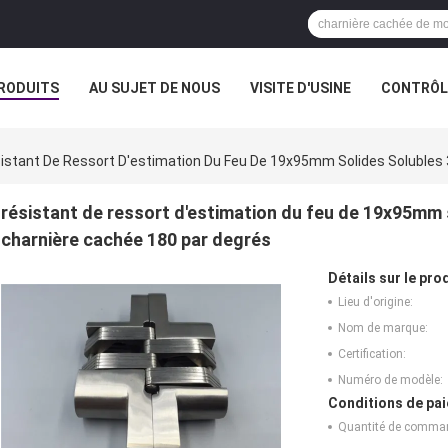
RODUITS
AU SUJET DE NOUS
VISITE D'USINE
CONTRÔLE
istant De Ressort D'estimation Du Feu De 19x95mm Solides Solubles 
résistant de ressort d'estimation du feu de 19x95mm s
charnière cachée 180 par degrés
Détails sur le prod
Lieu d'origine:
Nom de marque:
Certification:
Numéro de modèle:
Conditions de pai
Quantité de comma