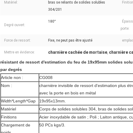
Matériel:
bras se reliants de solides solubles
Finitio
304/201
180°
Épais
Degré ouvert:
porte:
Force de ressort:
Fixe, ne peut pas être ajusté
emplac
charnière cachée de mortaise
charnière c
Mettre en évidence:
,
résistant de ressort d'estimation du feu de 19x95mm solides solu
par degrés
Article non :
CG008
Nom :
charnière invisible de ressort d'estimation plus ét
avec la porte en bois en métal
Width*Length*Gap
19x95x13mm.
Matériel
Corps de solides solubles 304, bras de solides so
Finitions
Acier inoxydable de satin ; Poli ; Laiton antique, 
Chargement de
50 PCs kgs/3.
poids