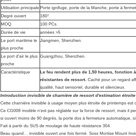
Utilisation principale
Porte ignifuge, porte de la Manche, porte à ferm
Degré ouvert
180°.
MOQ
100 PCs.
Durée de vie
années >5
Le port maritime le
Jiangmen, Shenzhen.
plus proche
Le port d'air le plus
Guangzhou, Shenzhen.
proche
Caractéristique
Le feu rendent plus de 1,50 heures, fonction 
résistantes de ressort.
Caché pour un regard aff
qualité, haut sensoriel, durable et silencieux.
Introduction invisible de charnière de ressort d'estimation étroit
Cette charnière invisible à usage moyen plus étroite de printemps es
Ce CG008 modèle n'est pas réglable sur la force de ressort, mais il peu
si ouvert moins de 90 degrés, la porte dos à fermeture automatique, si 
Fait à partir du SUS de moulage de haute résistance 304.
Beau quand… invisible ouvert une fois fermé. Soss Mortise Mount Invisib