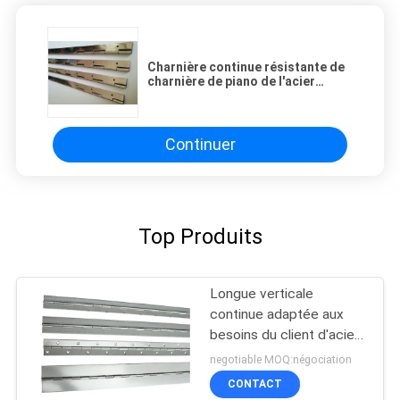
Charnière continue résistante de
charnière de piano de l'acier
inoxydable 316 ignifuge
Continuer
Top Produits
Longue verticale
continue adaptée aux
besoins du client d'acier
inoxydable de charnière
negotiable MOQ:négociation
de piano réglable
CONTACT