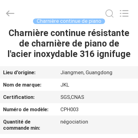
JinKaiLi
Hardware
Products
Co.,Ltd.
All
Charnière continue de piano
Rights
Reserved.
Developed
Charnière continue résistante
MAISON
by
ECER
de charnière de piano de
PRODUITS
l'acier inoxydable 316 ignifuge
AU
Lieu d'origine:
Jiangmen, Guangdong
SUJET
Nom de marque:
JKL
DE
Certification:
SGS,CNAS
NOUS
Numéro de modèle:
CPH003
VISITE
Quantité de
négociation
commande min:
D'USINE