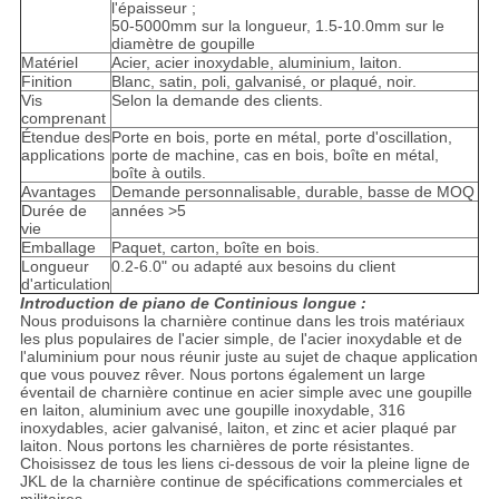
l'épaisseur ;
50-5000mm sur la longueur, 1.5-10.0mm sur le
diamètre de goupille
Matériel
Acier, acier inoxydable, aluminium, laiton.
Finition
Blanc, satin, poli, galvanisé, or plaqué, noir.
Vis
Selon la demande des clients.
comprenant
Étendue des
Porte en bois, porte en métal, porte d'oscillation,
applications
porte de machine, cas en bois, boîte en métal,
boîte à outils.
Avantages
Demande personnalisable, durable, basse de MOQ
Durée de
années >5
vie
Emballage
Paquet, carton, boîte en bois.
Longueur
0.2-6.0" ou adapté aux besoins du client
d'articulation
Introduction de piano de Continious longue :
Nous produisons la charnière continue dans les trois matériaux
les plus populaires de l'acier simple, de l'acier inoxydable et de
l'aluminium pour nous réunir juste au sujet de chaque application
que vous pouvez rêver. Nous portons également un large
éventail de charnière continue en acier simple avec une goupille
en laiton, aluminium avec une goupille inoxydable, 316
inoxydables, acier galvanisé, laiton, et zinc et acier plaqué par
laiton. Nous portons les charnières de porte résistantes.
Choisissez de tous les liens ci-dessous de voir la pleine ligne de
JKL de la charnière continue de spécifications commerciales et