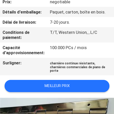
Prix:
negotiable
CONTRÔLE
Détails d'emballage:
Paquet, carton, boîte en bois.
DE
Délai de livraison:
7-20 jours.
QUALITÉ
Conditions de
T/T, Western Union, , L/C
paiement:
CONTACTEZ-
Capacité
100.000 PCs / mois
d'approvisionnement:
NOUS
Surligner:
,
charnière continue résistante
charnières commerciales de piano de
NOUVELLES
porte
CAS
MEILLEUR PRIX
PLAN
DU