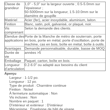
Classe de
1,0" - 5,0" sur la largeur ouverte ; 0.5-5.0mm sur
grandeur
l'épaisseur ;
50-5000mm sur la longueur, 1.5-10.0mm sur le
diamètre de goupille
Matériel
Acier (fer), acier inoxydable, aluminium, laiton.
Finition
Blanc, satin, poli, galvanisé, or plaqué, noir.
Vis
Selon la demande des clients.
comprenant
Étendue des
Porte de la Manche de métro de souterrain, porte
applications
en bois, porte en métal, porte d'oscillation, porte de
machine, cas en bois, boîte en métal, boîte à outils.
Avantages
Demande personnalisable, durable, basse de MOQ
Durée de
années >5
vie
Emballage
Paquet, carton, boîte en bois.
Longueur
0.2-6.0" ou adapté aux besoins du client
d'articulation
Aperçu
Largeur : 1-1/2 po.
Longueur : 12 po.
Type de produit : Charnière continue
Finition : Nickel
À fermeture automatique : Non
Vis incluses : Non
Nombre en paquet : 1
D'intérieur et extérieur : D'intérieur
Mécanisme : Enveloppe de bâti de visage