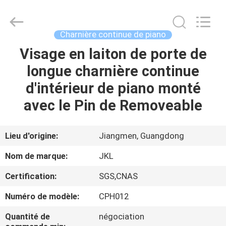
Hardware
Products
Co.,Ltd.
All
Rights
Charnière continue de piano
Reserved.
Developed
Visage en laiton de porte de
MAISON
by
ECER
longue charnière continue
PRODUITS
d'intérieur de piano monté
avec le Pin de Removeable
AU
SUJET
Lieu d'origine:
Jiangmen, Guangdong
DE
Nom de marque:
JKL
NOUS
Certification:
SGS,CNAS
Numéro de modèle:
CPH012
VISITE
D'USINE
Quantité de
négociation