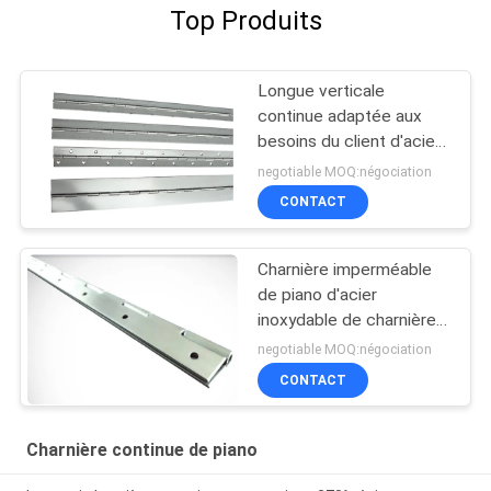
Top Produits
Longue verticale
continue adaptée aux
besoins du client d'acier
inoxydable de charnière
negotiable MOQ:négociation
de piano réglable
CONTACT
Charnière imperméable
de piano d'acier
inoxydable de charnière
résistante ignifuge de
negotiable MOQ:négociation
piano
CONTACT
Charnière continue de piano