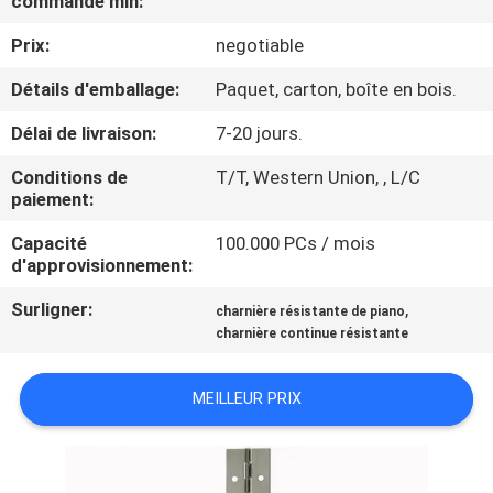
commande min:
Prix:
negotiable
CONTRÔLE
DE
Détails d'emballage:
Paquet, carton, boîte en bois.
QUALITÉ
Délai de livraison:
7-20 jours.
Conditions de
T/T, Western Union, , L/C
CONTACTEZ-
paiement:
NOUS
Capacité
100.000 PCs / mois
d'approvisionnement:
NOUVELLES
Surligner:
,
charnière résistante de piano
charnière continue résistante
CAS
MEILLEUR PRIX
PLAN
DU