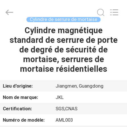
JinKaiLi
Hardware
Products
Co.,Ltd.
All
Cylindre de serrure de mortaise
Rights
Reserved.
Cylindre magnétique
MAISON
Developed
by
ECER
standard de serrure de porte
PRODUITS
de degré de sécurité de
mortaise, serrures de
AU
mortaise résidentielles
SUJET
DE
Lieu d'origine:
Jiangmen, Guangdong
NOUS
Nom de marque:
JKL
Certification:
SGS,CNAS
VISITE
Numéro de modèle:
AML003
D'USINE