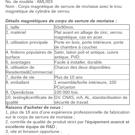
No. de modèle : AML003
Nom : Corps magnétique de serrure de mortaise avec le trou
magnétique de cylindre de verrou
Détails magnétiques de corps de serrure de mortaise :
1, taille
50x90mm.
2, matériel
Plat avant en alliage de zinc, verrou
magnétique, cas en acier.
3, utilisation principale
Porte en bois, porte intérieure, porte
de chambre à coucher.
4, finitions populaires de
Satin, laiton poli et antique, cuivre
surface
antique, PVD.
5, avantages
Facile à installer, durable.
6, utilisation de
Chacun des deux disponibles.
Residential&Commercial
7, durée de vie
Plus de 10 ans.
8, emballant
1 ensemble/boîte intérieure, 100
PCs/carton
9, Open&close
100 000 fois.
10, testing&certificate de
GV, CNAS, mA, AL, standardisation de
qualité
sécurité de travail.
Raisons d'acheter de nous :
1, plus de 18 ans d'une expérience professionnelle de fabrication
sur le corps de serrure de mortaise ;
2, contrôle de qualité de produit strict par
l'équipement avancé et
excellente équipe de R&D ;
3, vite et livraison opportune ;