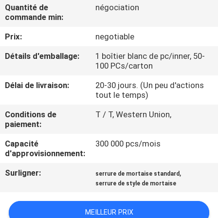
Quantité de
négociation
commande min:
CONTRÔLE
Prix:
negotiable
DE
QUALITÉ
Détails d'emballage:
1 boîtier blanc de pc/inner, 50-
100 PCs/carton
CONTACTEZ-
Délai de livraison:
20-30 jours. (Un peu d'actions
tout le temps)
NOUS
Conditions de
T / T, Western Union,
paiement:
NOUVELLES
Capacité
300 000 pcs/mois
d'approvisionnement:
CAS
Surligner:
,
serrure de mortaise standard
serrure de style de mortaise
PLAN
DU
MEILLEUR PRIX