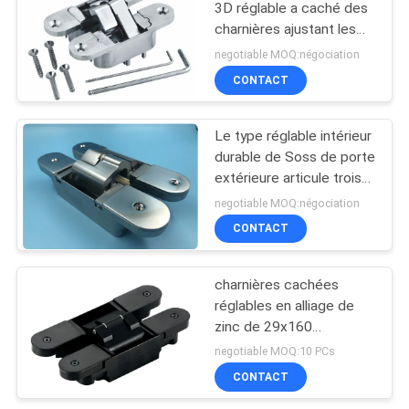
3D réglable a caché des
charnières ajustant les
charnières cachées
negotiable MOQ:négociation
CONTACT
Le type réglable intérieur
durable de Soss de porte
extérieure articule trois
Demension
negotiable MOQ:négociation
CONTACT
charnières cachées
réglables en alliage de
zinc de 29x160
millimètre pour la porte
negotiable MOQ:10 PCs
en bois en métal
CONTACT