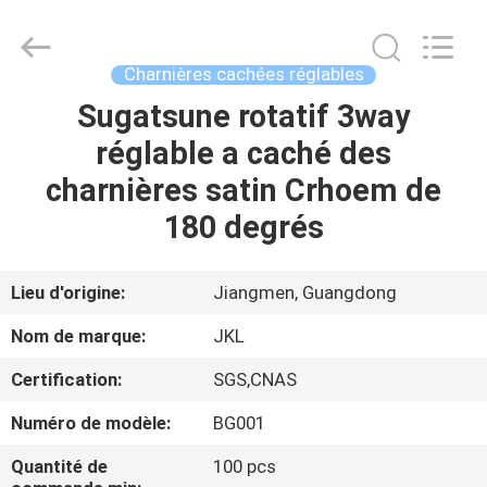
JinKaiLi
Hardware
Products
Co.,Ltd.
All
Charnières cachées réglables
Rights
Reserved.
Developed
Sugatsune rotatif 3way
MAISON
by
ECER
réglable a caché des
PRODUITS
charnières satin Crhoem de
180 degrés
AU
SUJET
Lieu d'origine:
Jiangmen, Guangdong
DE
Nom de marque:
JKL
NOUS
Certification:
SGS,CNAS
Numéro de modèle:
BG001
VISITE
D'USINE
Quantité de
100 pcs