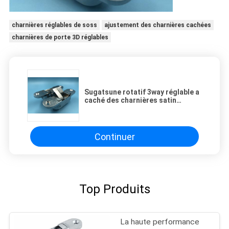
charnières réglables de soss
ajustement des charnières cachées
charnières de porte 3D réglables
Sugatsune rotatif 3way réglable a
caché des charnières satin
Crhoem de 180 degrés
Continuer
Top Produits
La haute performance