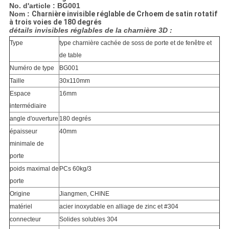
No. d'article : BG001
Nom :
Charnière invisible réglable de Crhoem de satin rotatif
à trois voies de 180 degrés
détails invisibles réglables de la charnière 3D :
Type
type charnière cachée de soss de porte et de fenêtre et
de table
Numéro de type
BG001
Taille
30x110mm
Espace
16mm
intermédiaire
angle d'ouverture
180 degrés
épaisseur
40mm
minimale de
porte
poids maximal de
PCs 60kg/3
porte
Origine
Jiangmen, CHINE
matériel
acier inoxydable en alliage de zinc et #304
connecteur
Solides solubles 304