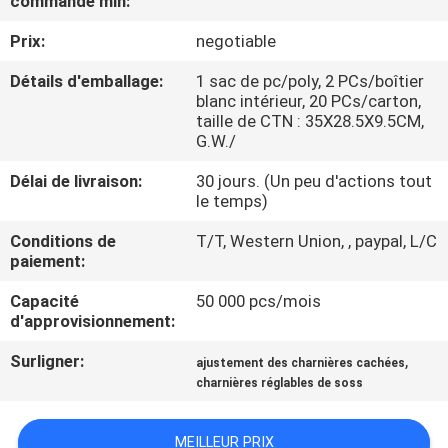
commande min:
Prix:
negotiable
CONTRÔLE
DE
Détails d'emballage:
1 sac de pc/poly, 2 PCs/boîtier
blanc intérieur, 20 PCs/carton,
QUALITÉ
taille de CTN : 35X28.5X9.5CM,
G.W./
CONTACTEZ-
Délai de livraison:
30 jours. (Un peu d'actions tout
le temps)
NOUS
Conditions de
T/T, Western Union, , paypal, L/C
paiement:
NOUVELLES
Capacité
50 000 pcs/mois
d'approvisionnement:
CAS
Surligner:
,
ajustement des charnières cachées
charnières réglables de soss
PLAN
DU
MEILLEUR PRIX