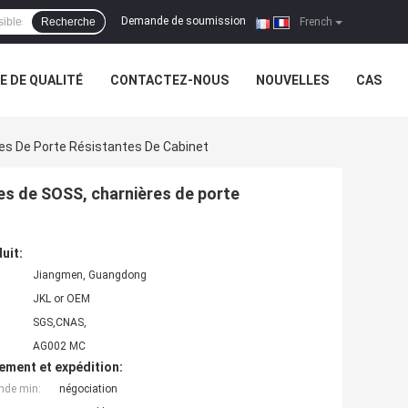
Demande de soumission
Recherche
|
French
 DE QUALITÉ
CONTACTEZ-NOUS
NOUVELLES
CAS
es De Porte Résistantes De Cabinet
es de SOSS, charnières de porte
uit:
Jiangmen, Guangdong
JKL or OEM
SGS,CNAS,
AG002 MC
ement et expédition:
nde min:
négociation