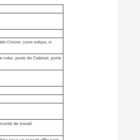
atin
Chrome, cuivre antique, or
de-robe, porte de Cabinet, porte
urité de travail.
achée pour un regard affleurant