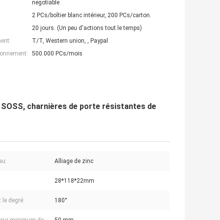
negotiable
2 PCs/boîtier blanc intérieur, 200 PCs/carton.
20 jours. (Un peu d'actions tout le temps)
ent:
T/T, Western union, , Paypal
ionnement:
500.000 PCs/mois
 SOSS, charnières de porte résistantes de
au:
Alliage de zinc
28*118*22mm
 le degré:
180°