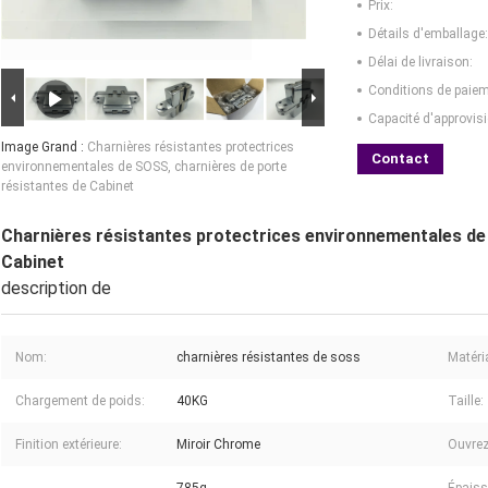
Prix:
Détails d'emballage:
Délai de livraison:
Conditions de paiem
Capacité d'approvis
Image Grand :
Charnières résistantes protectrices
Contact
environnementales de SOSS, charnières de porte
résistantes de Cabinet
Charnières résistantes protectrices environnementales de
Cabinet
description de
Nom:
charnières résistantes de soss
Matéri
Chargement de poids:
40KG
Taille:
Finition extérieure:
Miroir Chrome
Ouvrez