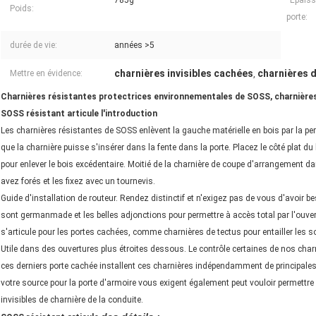
785g
Épais
Poids:
porte:
durée de vie:
années >5
charnières invisibles cachées
charnières d
Mettre en évidence:
,
Charnières résistantes protectrices environnementales de SOSS, charnières
SOSS résistant articule l'introduction
Les charnières résistantes de SOSS enlèvent la gauche matérielle en bois par la per
que la charnière puisse s'insérer dans la fente dans la porte. Placez le côté plat du
pour enlever le bois excédentaire. Moitié de la charnière de coupe d'arrangement da
avez forés et les fixez avec un tournevis.
Guide d'installation de routeur. Rendez distinctif et n'exigez pas de vous d'avoir b
sont germanmade et les belles adjonctions pour permettre à accès total par l'ouvert
s'articule pour les portes cachées, comme charnières de tectus pour entailler les sos
Utile dans des ouvertures plus étroites dessous. Le contrôle certaines de nos charn
ces derniers porte cachée installent ces charnières indépendamment de principale
votre source pour la porte d'armoire vous exigent également peut vouloir permettre l
invisibles de charnière de la conduite.