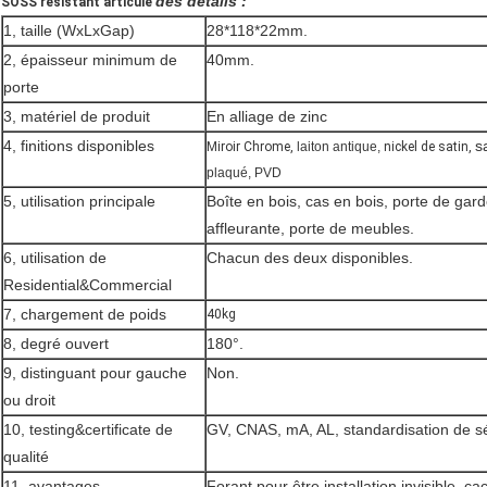
des détails :
SOSS résistant articule
1, taille (WxLxGap)
28*118*22mm.
2, épaisseur minimum de
40mm.
porte
3, matériel de produit
En alliage de zinc
4, finitions disponibles
s
Miroir Chrome,
laiton antique,
nickel de satin,
plaqué, PVD
5, utilisation principale
Boîte en bois, cas en bois, porte de gar
affleurante, porte de meubles.
6, utilisation de
Chacun des deux disponibles.
Residential&Commercial
7, chargement de poids
40kg
8, degré ouvert
180°.
9, distinguant pour gauche
Non.
ou droit
10, testing&certificate de
GV, CNAS, mA, AL, standardisation de séc
qualité
11, avantages
Forant pour être installation invisible, c