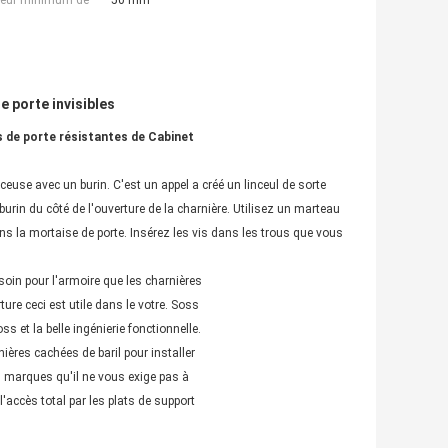
seur minimum de
50 mm
e porte invisibles
 de porte résistantes de Cabinet
ceuse avec un burin. C'est un appel a créé un linceul de sorte
 burin du côté de l'ouverture de la charnière. Utilisez un marteau
ns la mortaise de porte. Insérez les vis dans les trous que vous
esoin pour l'armoire que les charnières
ure ceci est utile dans le votre. Soss
s et la belle ingénierie fonctionnelle.
ières cachées de baril pour installer
s marques qu'il ne vous exige pas à
'accès total par les plats de support