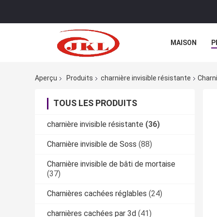
MAISON
P
Aperçu
Produits
charnière invisible résistante
Charn
TOUS LES PRODUITS
charnière invisible résistante
(36)
Charnière invisible de Soss
(88)
Charnière invisible de bâti de mortaise
(37)
Charnières cachées réglables
(24)
charnières cachées par 3d
(41)