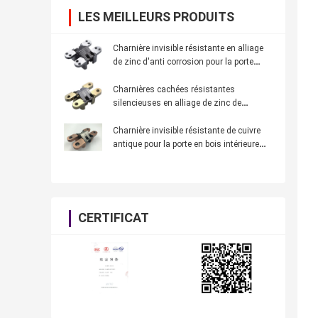
LES MEILLEURS PRODUITS
Charnière invisible résistante en alliage
de zinc d'anti corrosion pour la porte
d'entrée de porte de villa
Charnières cachées résistantes
silencieuses en alliage de zinc de
moulage pour la porte en bois intérieure
légère
Charnière invisible résistante de cuivre
antique pour la porte en bois intérieure
épaisse de 30mm
CERTIFICAT