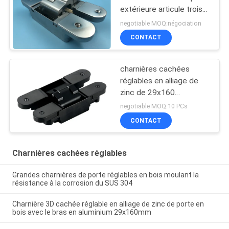
extérieure articule trois
Demension
negotiable MOQ:négociation
CONTACT
charnières cachées
réglables en alliage de
zinc de 29x160
millimètre pour la porte
negotiable MOQ:10 PCs
en bois en métal
CONTACT
Charnières cachées réglables
Grandes charnières de porte réglables en bois moulant la
résistance à la corrosion du SUS 304
Charnière 3D cachée réglable en alliage de zinc de porte en
bois avec le bras en aluminium 29x160mm