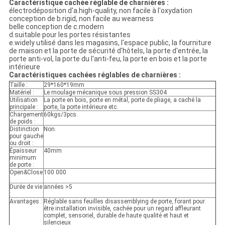
Caractéristique cachée réglable de charnières :
électrodéposition d'a.high-quality, non facile à l'oxydation
conception de b.rigid, non facile au wearness
belle conception de c.modern
d.suitable pour les portes résistantes
e.widely utilisé dans les magasins, l'espace public, la fourniture
de maison et la porte de sécurité d'hôtels, la porte d'entrée, la
porte anti-vol, la porte du l'anti-feu, la porte en bois et la porte
intérieure
Caractéristiques cachées réglables de charnières :
Taille :
29*160*19mm
Matériel :
Le moulage mécanique sous pression SS304
Utilisation
La porte en bois, porte en métal, porte de pliage, a caché la
principale :
porte, la porte intérieure etc.
Chargement
60kgs/3pcs.
de poids :
Distinction
Non.
pour gauche
ou droit :
Épaisseur
40mm
minimum
de porte :
Open&Close
100 000
:
Durée de vie
années >5
:
Avantages :
Réglable sans feuilles disassemblying de porte, forant pour
être installation invisible, cachée pour un regard affleurant
complet, sensoriel, durable de haute qualité et haut et
silencieux