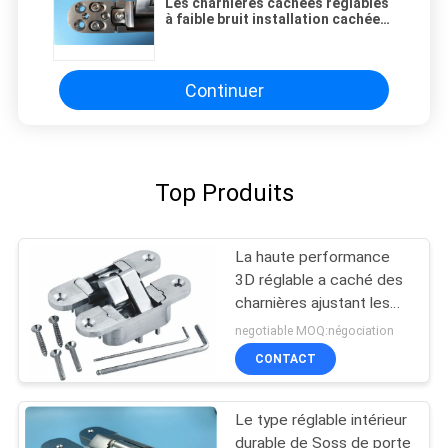
Les charnières cachées réglables
à faible bruit installation cachée
par SS304 de moulage mécanique
sous pression
Continuer
Top Produits
La haute performance
3D réglable a caché des
charnières ajustant les
charnières cachées
negotiable MOQ:négociation
CONTACT
Le type réglable intérieur
durable de Soss de porte