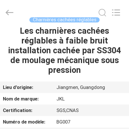
JinKaiLi
Hardware
Products
Co.,Ltd.
All
Charnières cachées réglables
Rights
Reserved.
Developed
Les charnières cachées
MAISON
by
ECER
réglables à faible bruit
PRODUITS
installation cachée par SS304
de moulage mécanique sous
AU
pression
SUJET
DE
Lieu d'origine:
Jiangmen, Guangdong
NOUS
Nom de marque:
JKL
Certification:
SGS,CNAS
VISITE
Numéro de modèle:
BG007
D'USINE