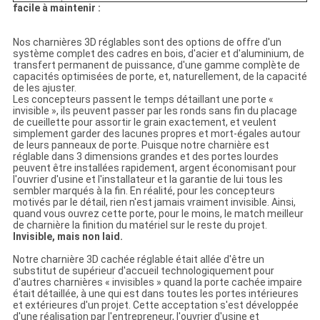
facile à maintenir :
Nos charnières 3D réglables sont des options de offre d'un
système complet des cadres en bois, d'acier et d'aluminium, de
transfert permanent de puissance, d'une gamme complète de
capacités optimisées de porte, et, naturellement, de la capacité
de les ajuster.
Les concepteurs passent le temps détaillant une porte «
invisible », ils peuvent passer par les ronds sans fin du placage
de cueillette pour assortir le grain exactement, et veulent
simplement garder des lacunes propres et mort-égales autour
de leurs panneaux de porte. Puisque notre charnière est
réglable dans 3 dimensions grandes et des portes lourdes
peuvent être installées rapidement, argent économisant pour
l'ouvrier d'usine et l'installateur et la garantie de lui tous les
sembler marqués à la fin. En réalité, pour les concepteurs
motivés par le détail, rien n'est jamais vraiment invisible. Ainsi,
quand vous ouvrez cette porte, pour le moins, le match meilleur
de charnière la finition du matériel sur le reste du projet.
Invisible, mais non laid.
Notre charnière 3D cachée réglable était allée d'être un
substitut de supérieur d'accueil technologiquement pour
d'autres charnières « invisibles » quand la porte cachée impaire
était détaillée, à une qui est dans toutes les portes intérieures
et extérieures d'un projet. Cette acceptation s'est développée
d'une réalisation par l'entrepreneur, l'ouvrier d'usine et