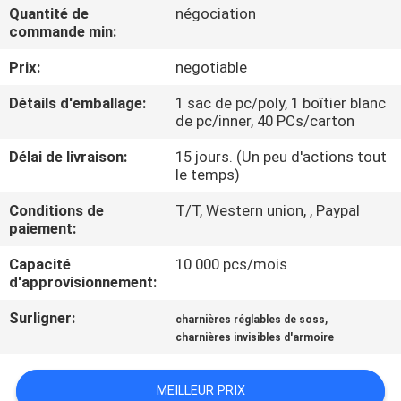
Quantité de
négociation
commande min:
CONTRÔLE
Prix:
negotiable
DE
QUALITÉ
Détails d'emballage:
1 sac de pc/poly, 1 boîtier blanc
de pc/inner, 40 PCs/carton
CONTACTEZ-
Délai de livraison:
15 jours. (Un peu d'actions tout
le temps)
NOUS
Conditions de
T/T, Western union, , Paypal
paiement:
NOUVELLES
Capacité
10 000 pcs/mois
d'approvisionnement:
CAS
Surligner:
,
charnières réglables de soss
charnières invisibles d'armoire
PLAN
DU
MEILLEUR PRIX