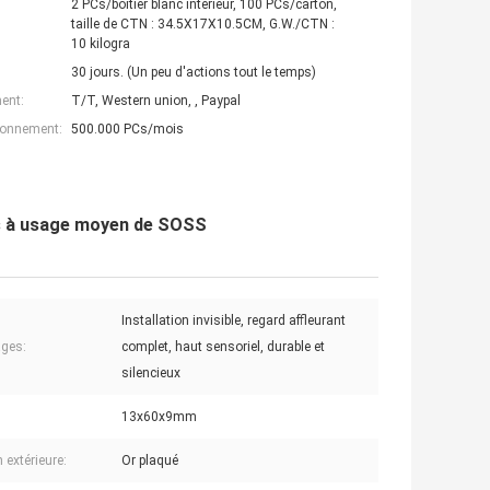
2 PCs/boîtier blanc intérieur, 100 PCs/carton,
taille de CTN : 34.5X17X10.5CM, G.W./CTN :
10 kilogra
30 jours. (Un peu d'actions tout le temps)
ent:
T/T, Western union, , Paypal
ionnement:
500.000 PCs/mois
es à usage moyen de SOSS
Installation invisible, regard affleurant
ges:
complet, haut sensoriel, durable et
silencieux
13x60x9mm
n extérieure:
Or plaqué