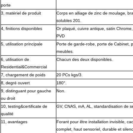
porte
3, matériel de produit
Corps en alliage de zinc de moulage, bra
solubles 201.
4, finitions disponibles
Or plaqué, cuivre antique, satin Chrome, n
PVD
5, utilisation principale
Porte de garde-robe, porte de Cabinet, p
meubles.
6, utilisation de
Chacun des deux disponibles.
Residential&Commercial
7, chargement de poids
20 PCs kgs/3.
8, degré ouvert
180°.
9, distinguant pour gauche
Non.
ou droit
10, testing&certificate de
GV, CNAS, mA, AL, standardisation de séc
qualité
11, avantages
Forant pour être installation invisible, c
complet, haut sensoriel, durable et silen