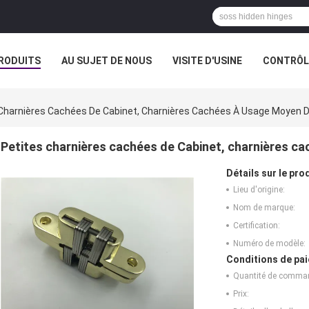
RODUITS
AU SUJET DE NOUS
VISITE D'USINE
CONTRÔLE
 Charnières Cachées De Cabinet, Charnières Cachées À Usage Moyen
Petites charnières cachées de Cabinet, charnières 
Détails sur le prod
Lieu d'origine:
Nom de marque:
Certification:
Numéro de modèle:
Conditions de pai
Quantité de comma
Prix: