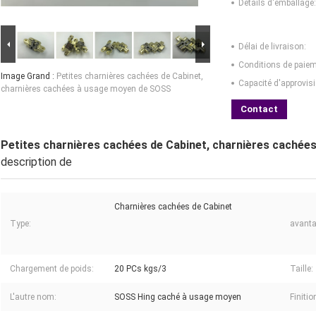
Détails d'emballage:
Délai de livraison:
Conditions de paiem
Image Grand :
Petites charnières cachées de Cabinet,
Capacité d'approvis
charnières cachées à usage moyen de SOSS
Contact
Petites charnières cachées de Cabinet, charnières caché
description de
Charnières cachées de Cabinet
Type:
avanta
Chargement de poids:
20 PCs kgs/3
Taille:
L'autre nom:
SOSS Hing caché à usage moyen
Finitio