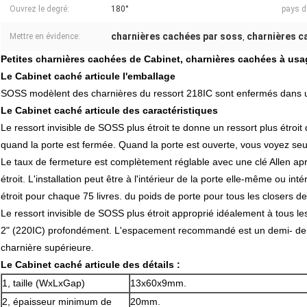
Ouvrez le degré:
180°
pays d'
charnières cachées par soss
charnières c
Mettre en évidence:
,
Petites charnières cachées de Cabinet, charnières cachées à u
Le Cabinet caché articule l'emballage
SOSS modèlent des charnières du ressort 218IC sont enfermés dans u
Le Cabinet caché articule des caractéristiques
Le ressort invisible de SOSS plus étroit te donne un ressort plus étroit q
quand la porte est fermée. Quand la porte est ouverte, vous voyez seul
Le taux de fermeture est complètement réglable avec une clé Allen après 
étroit. L'installation peut être à l'intérieur de la porte elle-même ou in
étroit pour chaque 75 livres. du poids de porte pour tous les closers de
Le ressort invisible de SOSS plus étroit approprié idéalement à tous le
2" (220IC) profondément. L'espacement recommandé est un demi- de la
charnière supérieure.
Le Cabinet caché articule
des détails :
1, taille (WxLxGap)
13x60x9mm.
2, épaisseur minimum de
20mm.