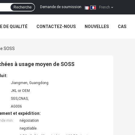
Demande de soumission
Recherche
|
French
 DE QUALITÉ
CONTACTEZ-NOUS
NOUVELLES
CAS
 De SOSS
cachées à usage moyen de SOSS
uit:
Jiangmen, Guangdong
JKL or OEM
SGS,CNAS,
AG006
ement et expédition:
nde min:
négociation
negotiable