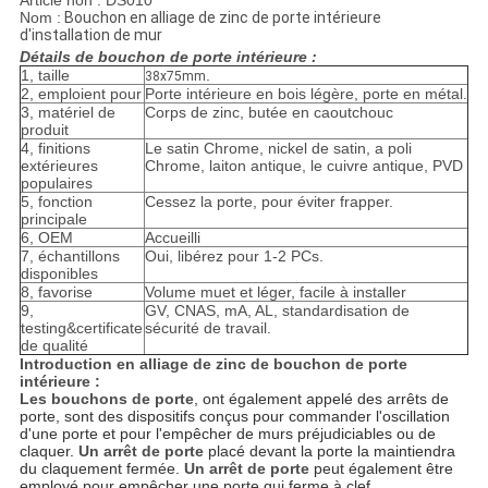
Article non : DS010
Nom :
Bouchon en alliage de zinc de porte intérieure
d'installation de mur
Détails de bouchon de porte intérieure :
1, taille
.
38x75mm
2, emploient pour
Porte intérieure en bois légère, porte en métal.
3, matériel de
Corps de zinc, butée en caoutchouc
produit
4, finitions
Le satin Chrome, nickel de satin, a poli
extérieures
Chrome, laiton antique, le cuivre antique, PVD
populaires
5, fonction
Cessez la porte, pour éviter frapper.
principale
6, OEM
Accueilli
7, échantillons
Oui, libérez pour 1-2 PCs.
disponibles
8, favorise
Volume muet et léger, facile à installer
9,
GV, CNAS, mA, AL, standardisation de
testing&certificate
sécurité de travail.
de qualité
Introduction en alliage de zinc de bouchon de porte
intérieure :
Les bouchons de porte
, ont également appelé des arrêts de
porte, sont des dispositifs conçus pour commander l'oscillation
d'une porte et pour l'empêcher de murs préjudiciables ou de
claquer.
Un arrêt de porte
placé devant la porte la maintiendra
du claquement fermée.
Un arrêt de porte
peut également être
employé pour empêcher une porte qui ferme à clef