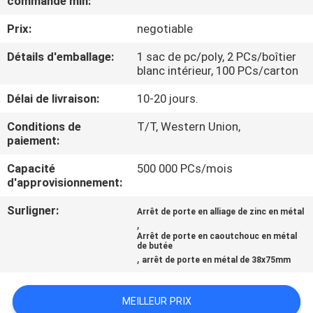
commande min:
Prix:
negotiable
CONTRÔLE
DE
Détails d'emballage:
1 sac de pc/poly, 2 PCs/boîtier
blanc intérieur, 100 PCs/carton
QUALITÉ
Délai de livraison:
10-20 jours.
CONTACTEZ-
Conditions de
T/T, Western Union,
paiement:
NOUS
Capacité
500 000 PCs/mois
d'approvisionnement:
NOUVELLES
Surligner:
Arrêt de porte en alliage de zinc en métal
,
CAS
Arrêt de porte en caoutchouc en métal
de butée
,
arrêt de porte en métal de 38x75mm
PLAN
MEILLEUR PRIX
DU