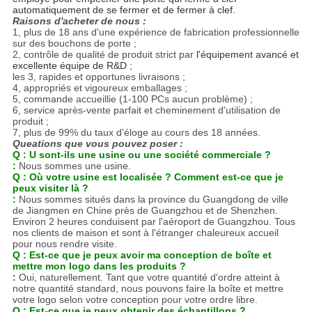
automatiquement de se fermer et de fermer à clef.
Raisons d'acheter de nous :
1, plus de 18 ans d'une expérience de fabrication professionnelle
sur des bouchons de porte ;
2, contrôle de qualité de produit strict par
l'équipement avancé et
excellente équipe de R&D ;
les 3, rapides et opportunes livraisons ;
4, appropriés et vigoureux emballages ;
5, commande accueillie (1-100 PCs aucun problème) ;
6, service après-vente parfait et cheminement d'utilisation de
produit ;
7, plus de 99% du taux d'éloge au cours des 18 années.
Queations que vous pouvez poser :
Q : U sont-ils une usine ou une société commerciale ?
:
Nous sommes une usine.
Q : Où votre usine est localisée ? Comment est-ce que je
peux visiter là ?
:
Nous sommes situés dans la province du Guangdong de ville
de Jiangmen en Chine près de Guangzhou et de Shenzhen.
Environ 2 heures conduisent par l'aéroport de Guangzhou. Tous
nos clients de maison et sont à l'étranger chaleureux accueil
pour nous rendre visite.
Q : Est-ce que je peux avoir ma conception de boîte et
mettre mon logo dans les produits ?
:
Oui, naturellement. Tant que votre quantité d'ordre atteint à
notre quantité standard, nous pouvons faire la boîte et mettre
votre logo selon votre conception pour votre ordre libre.
Q : Est-ce que je peux obtenir des échantillons ?