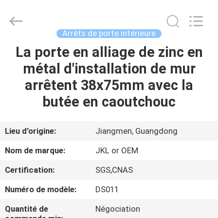
JinKaiLi
Hardware
Products
Co.,Ltd.
All
Arrêts de porte intérieure
Rights
Reserved.
Developed
La porte en alliage de zinc en
MAISON
by
ECER
métal d'installation de mur
PRODUITS
arrêtent 38x75mm avec la
butée en caoutchouc
AU
SUJET
Lieu d'origine:
Jiangmen, Guangdong
DE
Nom de marque:
JKL or OEM
NOUS
Certification:
SGS,CNAS
Numéro de modèle:
DS011
VISITE
D'USINE
Quantité de
Négociation