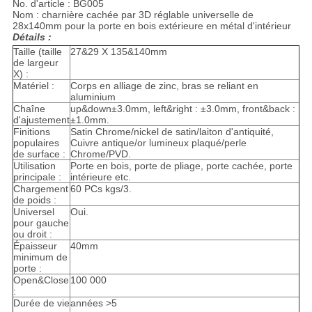
No. d'article : BG005
Nom : charnière cachée par 3D réglable universelle de
28x140mm pour la porte en bois extérieure en métal d'intérieur
Détails :
Taille (taille
27&29 X 135&140mm
de largeur
X) :
Matériel :
Corps en alliage de zinc, bras se reliant en
aluminium
Chaîne
up&down±3.0mm, left&right : ±3.0mm, front&back :
d'ajustement
±1.0mm.
Finitions
Satin Chrome/nickel de satin/laiton d'antiquité,
populaires
Cuivre antique/or lumineux plaqué/perle
de surface :
Chrome/PVD.
Utilisation
Porte en bois, porte de pliage, porte cachée, porte
principale :
intérieure etc.
Chargement
60 PCs kgs/3.
de poids :
Universel
Oui.
pour gauche
ou droit :
Épaisseur
40mm
minimum de
porte :
Open&Close
100 000
:
Durée de vie
années >5