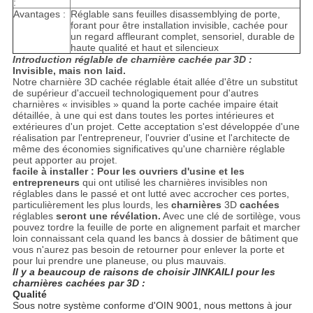
:
Avantages :
Réglable sans feuilles disassemblying de porte,
forant pour être installation invisible, cachée pour
un regard affleurant complet, sensoriel, durable de
haute qualité et haut et silencieux
Introduction réglable de charnière cachée par 3D :
Invisible, mais non laid.
Notre charnière 3D cachée réglable était allée d'être un substitut
de supérieur d'accueil technologiquement pour d'autres
charnières « invisibles » quand la porte cachée impaire était
détaillée, à une qui est dans toutes les portes intérieures et
extérieures d'un projet. Cette acceptation s'est développée d'une
réalisation par l'entrepreneur, l'ouvrier d'usine et l'architecte de
même des économies significatives qu'une charnière réglable
peut apporter au projet.
facile à installer : Pour les ouvriers d'usine et les
entrepreneurs
qui ont utilisé les charnières invisibles non
réglables dans le passé et ont lutté avec accrocher ces portes,
particulièrement les plus lourds, les
charnières
3D
cachées
réglables
seront une révélation.
Avec une clé de sortilège, vous
pouvez tordre la feuille de porte en alignement parfait et marcher
loin connaissant cela quand les bancs à dossier de bâtiment que
vous n'aurez pas besoin de retourner pour enlever la porte et
pour lui prendre une planeuse, ou plus mauvais.
Il y a beaucoup de raisons de choisir JINKAILI pour les
charnières cachées par 3D :
Qualité
Sous notre système conforme d'OIN 9001, nous mettons à jour