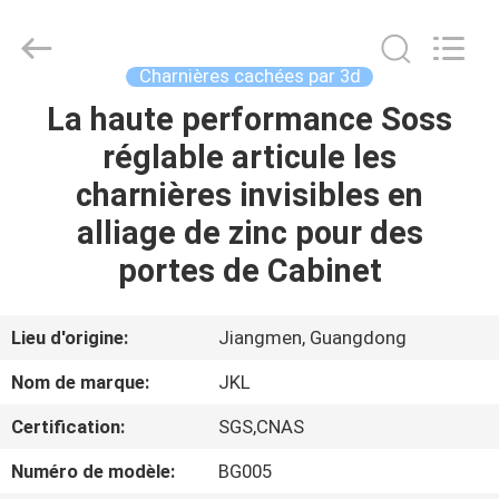
JinKaiLi
Hardware
Products
Co.,Ltd.
All
Charnières cachées par 3d
Rights
Reserved.
Developed
La haute performance Soss
MAISON
by
ECER
réglable articule les
PRODUITS
charnières invisibles en
alliage de zinc pour des
AU
portes de Cabinet
SUJET
DE
Lieu d'origine:
Jiangmen, Guangdong
NOUS
Nom de marque:
JKL
Certification:
SGS,CNAS
VISITE
Numéro de modèle:
BG005
D'USINE