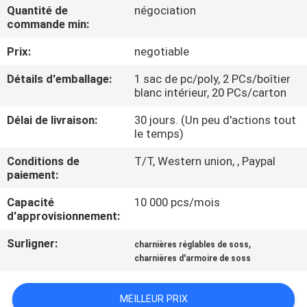
Quantité de
négociation
commande min:
CONTRÔLE
Prix:
negotiable
DE
QUALITÉ
Détails d'emballage:
1 sac de pc/poly, 2 PCs/boîtier
blanc intérieur, 20 PCs/carton
CONTACTEZ-
Délai de livraison:
30 jours. (Un peu d'actions tout
le temps)
NOUS
Conditions de
T/T, Western union, , Paypal
paiement:
NOUVELLES
Capacité
10 000 pcs/mois
d'approvisionnement:
CAS
Surligner:
,
charnières réglables de soss
charnières d'armoire de soss
PLAN
DU
MEILLEUR PRIX