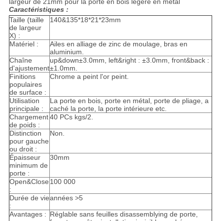
largeur de 21mm pour la porte en bois légère en métal
Caractéristiques :
Taille (taille
140&135*18*21*23mm
de largeur
X) :
Matériel :
Ailes en alliage de zinc de moulage, bras en
aluminium.
Chaîne
up&down±3.0mm, left&right : ±3.0mm, front&back :
d'ajustement
±1.0mm.
Finitions
Chrome a peint l'or peint.
populaires
de surface :
Utilisation
La porte en bois, porte en métal, porte de pliage, a
principale :
caché la porte, la porte intérieure etc.
Chargement
40 PCs kgs/2.
de poids :
Distinction
Non.
pour gauche
ou droit :
Épaisseur
30mm
minimum de
porte :
Open&Close
100 000
:
Durée de vie
années >5
:
Avantages :
Réglable sans feuilles disassemblying de porte,