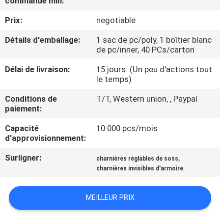
commande min:
Prix:
negotiable
CONTRÔLE
DE
Détails d'emballage:
1 sac de pc/poly, 1 boîtier blanc
de pc/inner, 40 PCs/carton
QUALITÉ
Délai de livraison:
15 jours. (Un peu d'actions tout
le temps)
CONTACTEZ-
Conditions de
T/T, Western union, , Paypal
NOUS
paiement:
Capacité
10 000 pcs/mois
NOUVELLES
d'approvisionnement:
Surligner:
,
charnières réglables de soss
CAS
charnières invisibles d'armoire
PLAN
MEILLEUR PRIX
DU