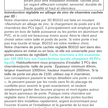
forant pour être installation invisible, cachée pour
un regard affleurant complet, sensoriel, durable de
haute qualité et haut et silencieux
Introduction réglable en alliage de zinc de charnière cachée
par 3D :
Notre charnière cachée par 3D BG010 est faite en moulant
+Aluminum en alliage de zinc, le chargement de poids est à 40
charnières des PCs kgs/2, il principalement soit employé pour les
portes en bois de faible puissance ou les portes en aluminium de
PVC, et le coût est beaucoup moins aussi. Ainsi le client peut
choisir selon votre taille et poids de porte. Si votre porte n'est
pas trop lourde et large, BG010 est votre meilleur choix.
Notre charnière de porte cachée réglable BG010 sert dans des
applications en métal ou en bois, et elle est universelle pour des
portes ouvertes de right&left.
Cette charnière a été examinée
par 100 000 fois sur l'open&close (poids chargeant 40 PCs
kgs/2)
. Habituellement nous proposons d'installer 3 PCs des
charnières/porte. taille de porte : Épaisseur minimum 40mm,
largeur maximum 1000mm, hauteur maximum 2000mm. Si la
taille de porte est plus de 2100, utilisez svp 4 charnières.
Les concepteurs passent le temps détaillant une porte « invisible
», ils peuvent passer par les ronds sans fin du placage de
cueillette pour assortir le grain exactement, et veulent
simplement garder des lacunes propres et mort-égales autour
de leurs panneaux de porte. Puisque notre charnière est
réglable dans 3 dimensions grandes et des portes lourdes
peuvent être installées rapidement, argent économisant pour
l'ouvrier d'usine et l'installateur et la garantie de lui tous les