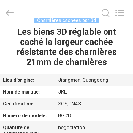
JinKaiLi
Hardware
Products
Co.,Ltd.
All
Charnières cachées par 3d
Rights
Reserved.
Developed
Les biens 3D réglable ont
MAISON
by
ECER
caché la largeur cachée
PRODUITS
résistante des charnières
21mm de charnières
AU
SUJET
Lieu d'origine:
Jiangmen, Guangdong
DE
Nom de marque:
JKL
NOUS
Certification:
SGS,CNAS
Numéro de modèle:
BG010
VISITE
D'USINE
Quantité de
négociation